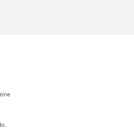
eine
do.