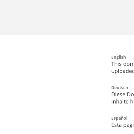
English
This dom
uploaded
Deutsch
Diese Do
Inhalte h
Español
Esta pág