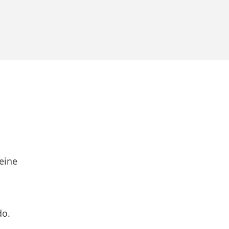
eine
do.