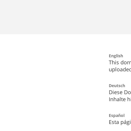
English
This dom
uploaded
Deutsch
Diese Do
Inhalte h
Español
Esta pág